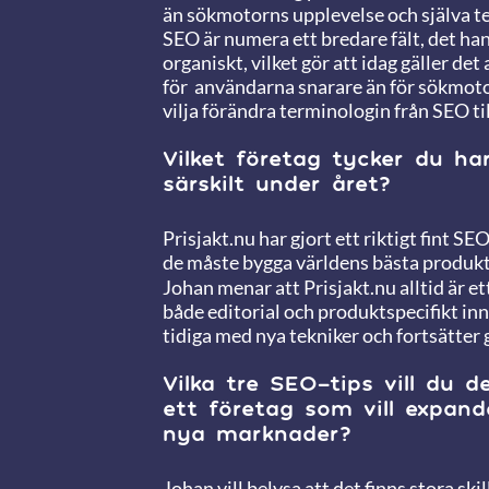
än sökmotorns upplevelse och själva 
SEO är numera ett bredare fält, det han
organiskt, vilket gör att idag gäller det
för användarna snarare än för sökmotor
vilja förändra terminologin från SEO t
Vilket företag tycker du ha
särskilt under året?
Prisjakt.nu har gjort ett riktigt fint SE
de måste bygga världens bästa produkt 
Johan menar att Prisjakt.nu alltid är ett
både editorial och produktspecifikt inne
tidiga med nya tekniker och fortsätter 
Vilka tre SEO-tips vill du d
ett företag som vill expande
nya marknader?
Johan vill belysa att det finns stora ski