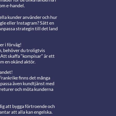
om e-handel.
iella kunder använder och hur
le eller Instagram? Sätt en
 Anpassa strategin till det land
r i förväg!
h, behöver du troligtvis
. Att skaffa “kompisar” är ett
om en okänd aktör.
landet!
I Frankrike finns det många
Anpassa även kundtjänst med
a returer och möta kunderna
dig att bygga förtroende och
antar att alla kan engelska.