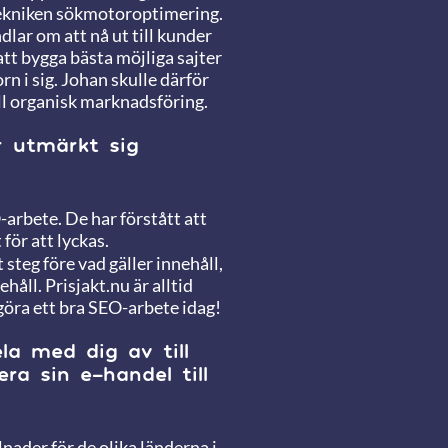
tekniken sökmotoroptimering.
dlar om att nå ut till kunder
 att bygga bästa möjliga sajter
n i sig. Johan skulle därför
ill organisk marknadsföring.
r utmärkt sig
O-arbete. De har förstått att
för att lyckas.
 steg före vad gäller innehåll,
håll. Prisjakt.nu är alltid
göra ett bra SEO-arbete idag!
ela med dig av till
ra sin e-handel till
llnader för de olika länderna i