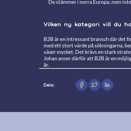
De stämmer i norra Europa, men inte
Vilken ny kategori vill du 
B2B är en intressant bransch där det f
med ett stort värde på sökningarna, b
växer mycket. Det krävs en stark strateg
Johan anser därför att B2B är en möjlig 
år.
Dela: