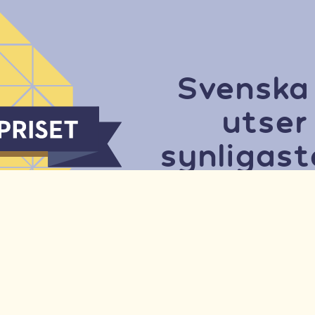
Svenska
utser
synligas