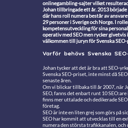
onlinegambling-sajter vilket resulterade
Johan tillbringade ett år. 2013 börjad
där hans roll numera består av ansvare
29 personer i Sverige och Norge. I roll
kompetensutveckling för sina personal
operativ med SEO men rycker givetvis 
välkommen till juryn för Svenska SEO-
Varför behövs Svenska SEO-
Johan tycker att det är bra att SEO-
Svenska SEO-priset, inte minst då SEO 
senaste åren.
Om vi blickar tillbaka till år 2007, nä
SEO, fanns det enbart runt 10 SEO:are i 
finns mer uttalade och dedikerade SEO-r
företag.
SEO är inte en liten grej som görs på s
SEO har kommit att utvecklas till en ex
numera den största trafikkanalen, oc