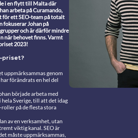
 i en flytt till Malta där
e han arbeta på Curamando,
t för ett SEO-team på totalt
en fokuserar Johan på
grupper och är därför mindre
in när behovet finns. Varmt
priset 2023!
priset?
yrket uppmärksammas genom
har förändrats en hel del
r Johan började arbeta med
hela Sverige, till att det idag
oller på de flesta stora
idan av en verksamhet, utan
tremt viktig kanal. SEO är
h det måste uppmärksammas,