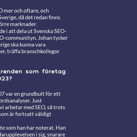
O mer och oftare, och
Sverige, då det redan finns
törre marknader.
de i att dela ut Svenska SEO-
 SEO-communityn. Johan tycker
verige ska kunna vara
er, träffa branschkollegor
trenden som företag
023?
 var en grundbult för ett
rdsanalyser. Just
vi arbetar med SEO, så trots
 som är fortsatt väldigt
ifte som han har noterat. Han
arupplevelsen i sig, snarare