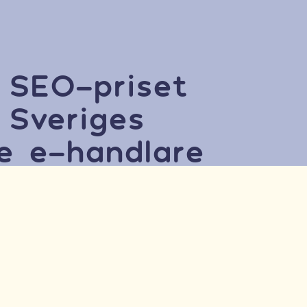
 SEO-priset
 Sveriges
te e-handlare
Följ oss