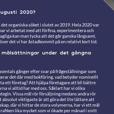
augusti 2020?
 det organiska söket i slutet av 2019. Hela 2020 var
 har vi arbetat med att förfina, experimentera och
dagliga kan man tycka att det går ganska långsamt.
a över det vi har åstadkommit på en relativt kort tid.
a målsättningar under det gångna
sentals gånger efter svar på frågeställningar som
gerar det där med bokföring, vad betyder nominellt
a ett företag? Att hjälpa företagare att bli bättre
ärna vi alltid har med oss. Såklart har vi olika
ategin. Vissa mål rör försäljning medans andra rör
bsolut viktigaste är att göra det lite lättare att
skap, där vi hittar de stora volymerna, har vi ett mål
rafiken lika mycket som vi ökade per månad i snitt