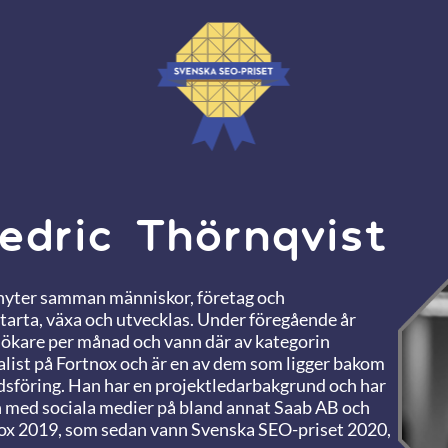
edric Thörnqvist
knyter samman människor, företag och
starta, växa och utvecklas. Under föregående år
sökare per månad och vann där av kategorin
alist på Fortnox och är en av dem som ligger bakom
föring. Han har en projektledarbakgrund och har
 med sociala medier på bland annat Saab AB och
tnox 2019, som sedan vann Svenska SEO-priset 2020,