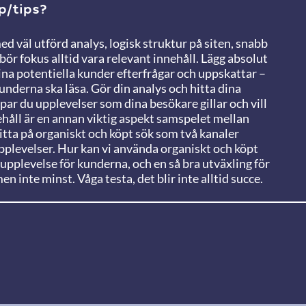
p/tips?
d väl utförd analys, logisk struktur på siten, snabb
ör fokus alltid vara relevant innehåll. Lägg absolut
dina potentiella kunder efterfrågar och uppskattar –
t kunderna ska läsa. Gör din analys och hitta dina
par du upplevelser som dina besökare gillar och vill
nehåll är en annan viktig aspekt samspelet mellan
 titta på organiskt och köpt sök som två kanaler
pplevelser. Hur kan vi använda organiskt och köpt
kupplevelse för kunderna, och en så bra utväxling för
n inte minst. Våga testa, det blir inte alltid succe.