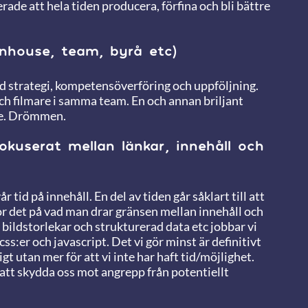
erade att hela tiden producera, förfina och bli bättre
nhouse, team, byrå etc)
ed strategi, kompetensöverföring och uppföljning.
och filmare i samma team. En och annan briljant
nde. Drömmen.
fokuserat mellan länkar, innehåll och
r tid på innehåll. En del av tiden går såklart till att
ror det på vad man drar gränsen mellan innehåll och
, bildstorlekar och strukturerad data etc jobbar vi
ss:er och javascript. Det vi gör minst är definitivt
tigt utan mer för att vi inte har haft tid/möjlighet.
r att skydda oss mot angrepp från potentiellt