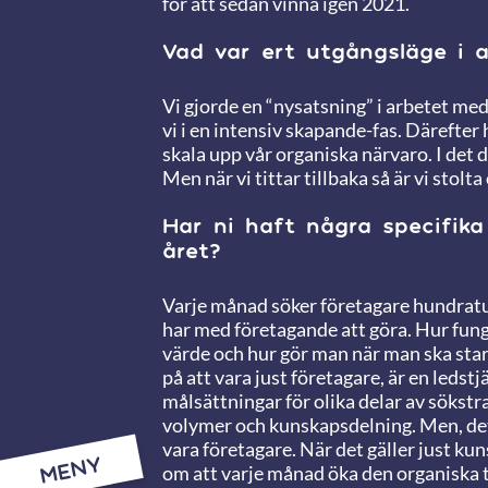
för att sedan vinna igen 2021.
Vad var ert utgångsläge i 
Vi gjorde en “nysatsning” i arbetet med
vi i en intensiv skapande-fas. Därefter
skala upp vår organiska närvaro. I det 
Men när vi tittar tillbaka så är vi stolt
Har ni haft några specifik
året?
Varje månad söker företagare hundratu
har med företagande att göra. Hur fun
värde och hur gör man när man ska start
på att vara just företagare, är en ledstj
målsättningar för olika delar av sökstr
volymer och kunskapsdelning. Men, det a
vara företagare. När det gäller just kun
MENY
om att varje månad öka den organiska t