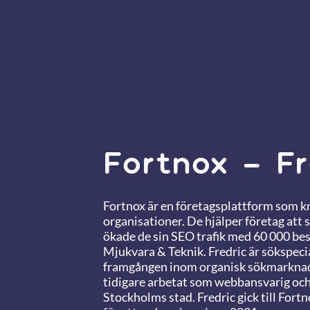
Fortnox – Fr
Fortnox är en företagsplattform som 
organisationer. De hjälper företag att 
ökade de sin SEO trafik med 60 000 be
Mjukvara & Teknik. Fredric är sökspeci
framgången inom organisk sökmarknads
tidigare arbetat som webbansvarig och
Stockholms stad. Fredric gick till For