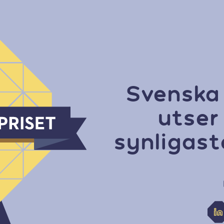
Svenska
utser
synligas