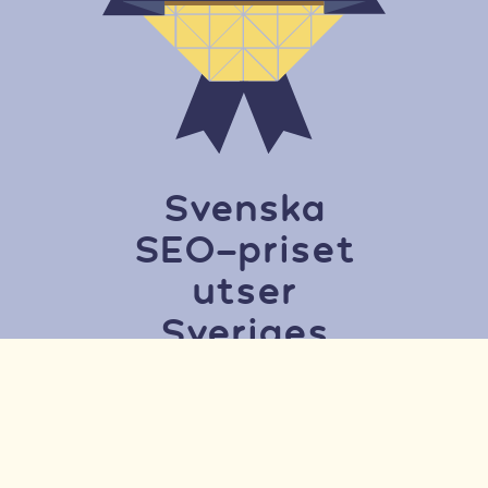
Svenska
SEO-priset
utser
Sveriges
synligaste e-
handlare